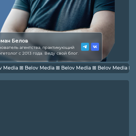
ства, практикующий
 года. Веду свой блог.
lov Media 🞖 Belov Media 🞖 Belov Media 🞖 Belov Media 🞖 Belov
ая карта проекта