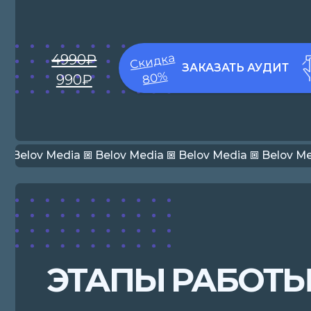
4990₽
Скидка
ЗАКАЗАТЬ АУДИТ
80%
990₽
🞖 Belov Media 🞖 Belov Media 🞖 Belov Media 🞖 Belov Media 🞖
ЭТАПЫ РАБОТЫ
1
Бесплатный аудит