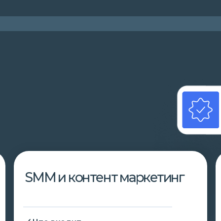
🗸 Что входит
🗸 Что вхо
анализ конкурентов
подгот
контент-план и медиаплан
подбор
написание статей
написа
оформление постов, сторис
разраб
разработка активностей с ЦА
А/Б те
поисти
ПОДРОБНЕЕ