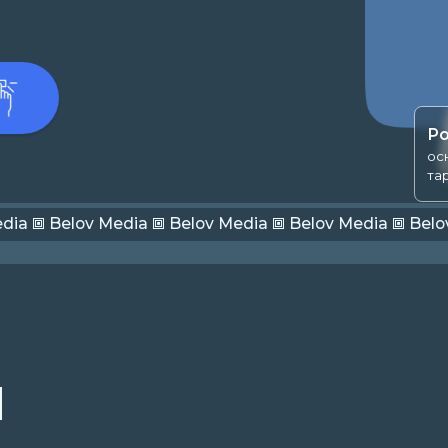
Роман Белов
основатель агент
таргетолог с 2013
 Belov Media 🞖 Belov Media 🞖 Belov Media 🞖 Belov Media 🞖 Be
3
2
Дорожн
Медиапланирование