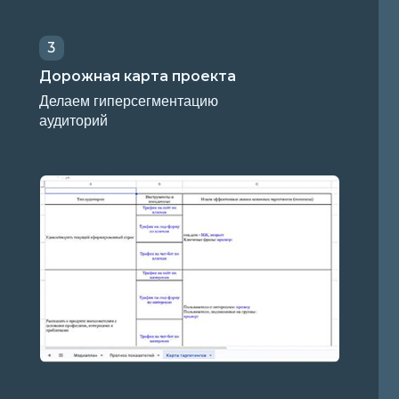
гиперсегментацию
ий
аем
но сопровождаем рекламу, чтобы
результат. Как итог — вы