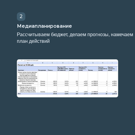
Делаем 
Рассчитываем бюджет, делаем прогнозы, намечаем
аудитор
план действий
5
6
Достигаем цели
Улучш
Проводим А/Б тесты, изучаем аналитику,
Ежеднев
делаем срез по метрикам, добиваемся
усилить 