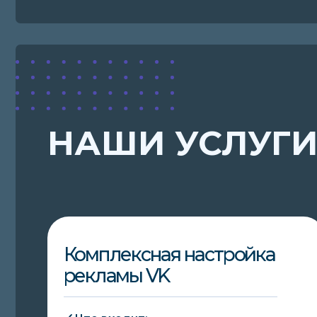
рекламы VK
🗸 Что входит:
когортный анализ конкурентов
CJM
Разработка медиаплана и стратегии
продвижения
Подключение чат-бота и настройка
интеграций
Подготовка рекламных макетов и
продающих текстов объявлений
Настройка и ведение рекламы в кабинетах
ВК Реклама и VK Ads
ПОДРОБНЕЕ