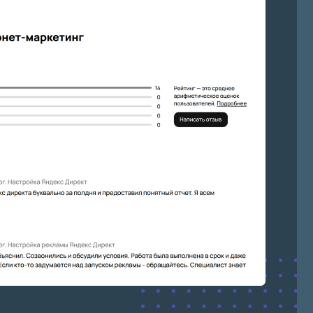
более выгодное
 мы снизим
 больше
 рекламы в VK и TG