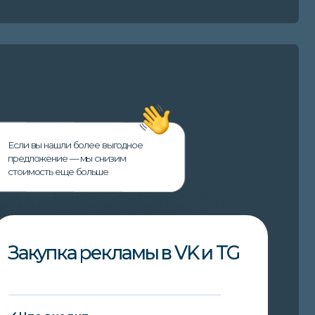
дит
овка стратегии и медиаплан
 целевых сообществ, авторов
ние продающих текстов
отка рекламных макетов
ст объявлений
нг
ПОДРОБНЕЕ