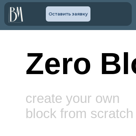
Оставить заявку
Zero Bl
create your own
block from scratch