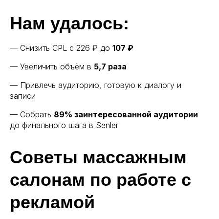
+7 (906) 747-41-90
Нам удалось:
— Снизить CPL с 226 ₽ до
107 ₽
Привет,
Я Роман.
— Увеличить объём в
5,7 раза
Подскажу по форматам,
— Привлечь аудиторию, готовую к диалогу и
кейсам и расценкам,
записи
подготовлю для вас
коммерческое.
— Собрать
89% заинтересованной аудитории
до финального шага в Senler
Напишите мне в Телеграм
или в Ватсапп.
Советы массажным
салонам по работе с
Телеграм
Ватсапп
рекламой