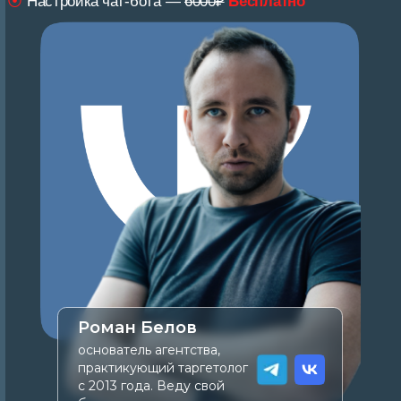
Роман Белов
основатель агентства,
практикующий таргетолог
с 2013 года. Веду свой
блог.
До конца акции
2
:
23
:
59
:
35
дней
часов
минут
секунд
РАССЧИТАТЬ СТОИМОСТЬ
ПОЛУЧИТЬ 4 ПОДАРКА