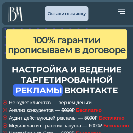
Оставить заявку
100% гарантии
прописываем в договоре
НАСТРОЙКА И ВЕДЕНИЕ
ТАРГЕТИРОВАННОЙ
РЕКЛАМЫ ВКОНТАКТЕ
⦿
Не будет клиентов — вернём деньги
⦿
Анализ конкурентов —
5000
₽
Бесплатно
⦿
Аудит действующей рекламы —
5000
₽
Бесплатно
⦿
Медиаплан и стратегия запуска —
6000
₽
Бесплатно
⦿
Настройка чат-бота —
6000₽
Бесплатно